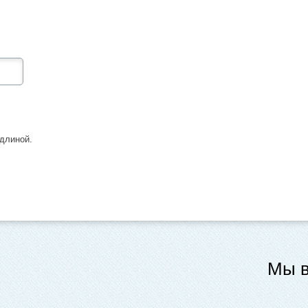
длиной.
Мы в