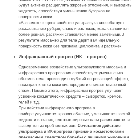
будут активно расщеплять жировые отложения, и выводить
жидкость, способствуя уменьшению бугорков на
поверхности кожи.
«Разволокняющее» свойство ультразвука способствует
рассасыванию рубцов, спаек и растяжек, кожа становится
более ровная, растяжки становятся менее заметными.В
результате массажер для тела дарит вам идеальную
поверхность кожи без признака целлюлита и растяжек.
Инфракрасный прогрев (ИК – прогрев)
Одновременное воздействие ультразвукового массажа и
инфракрасного прогревания способствует уменьшению
объемов тела, производит глубокий согревающий эффект,
насыщает клетки кожи кислородом и снимает мышечный
спазм. Помимо этого, инфракрасный прогрев улучшает
усвоение косметических средств – сывороток, кремов,
гелей и т.д.
При действии инфракрасного прогрева в
приборе улучшается кровоснабжение, уменьшается застой
жидкости в тканях, плотные жировые слои размягчаются и
выводятся из проблемных зон.
Сочетанное действие
ультразвука и ИК-прогрева признано косметологами
прекрасным средством борьбы с лишними жировыми