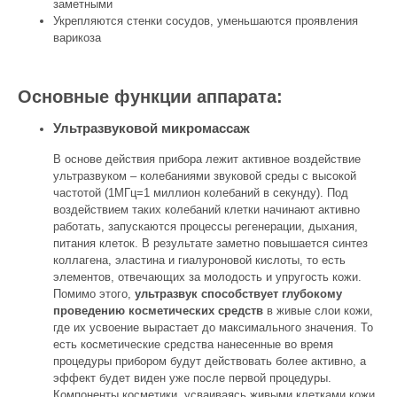
заметными
Укрепляются стенки сосудов, уменьшаются проявления
варикоза
Основные функции аппарата:
Ультразвуковой микромассаж
В основе действия прибора лежит активное воздействие
ультразвуком – колебаниями звуковой среды с высокой
частотой (1МГц=1 миллион колебаний в секунду). Под
воздействием таких колебаний клетки начинают активно
работать, запускаются процессы регенерации, дыхания,
питания клеток. В результате заметно повышается синтез
коллагена, эластина и гиалуроновой кислоты, то есть
элементов, отвечающих за молодость и упругость кожи.
Помимо этого,
ультразвук способствует глубокому
проведению косметических средств
в живые слои кожи,
где их усвоение вырастает до максимального значения. То
есть косметические средства нанесенные во время
процедуры прибором будут действовать более активно, а
эффект будет виден уже после первой процедуры.
Компоненты косметики, усваиваясь живыми клетками кожи,