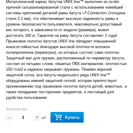
Металлический каркас батутов UNIX line™ выполнен из особо
прочной гальванизированной стали с использованием новейшей
системы креплений деталей рамы батута «T-Conneсtor» (толщина
стали 2.2 мм), что обеспечивает высокую надежность рамы и
уровень безопасности пользователя, максимально допустимый
вес которого, в зависимости от модели (размера), может
достигать 160 кг. Гарантия на раму батута составляет 2 года!
Прыжковое полотно батутов UNIX line обладает повышенной
износостойкостью благодаря высокой плотности волокон
полипропилена (перматрон), из которых состоит само полотно.
Защитный мат для пружин, расположенный по периметру батута,
состоит из четырех слоев, обшитых ПВХ материалом, плотностью
150 г/см3 и надежно закрывает пружины. Помимо верхней
защитной сетки, все батуты модельного ряда UNIX line™
оборудованы нижней защитной сеткой, которая препятствует
проникновению под прыжковое полотно батута детей, животных, а
также попаданию посторонних предметов, и лестницей для
удобства пользования.
Количество
-
+
Купить
шт